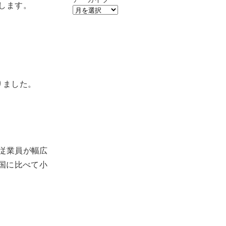
します。
りました。
従業員が幅広
国に比べて小