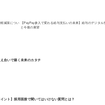
担軽減策につい
【PayPay参入で変わる給与支払いの未来】給与のデジタ
と今後の展望
支え合いで築く未来のカタチ
ポイント】採用面接で聞いてはいけない質問とは？