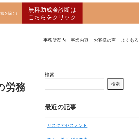
無料助成金診断は
末年始を除く）
こちらをクリック
事務所案内
事業内容
お客様の声
よくある
検索
の労務
検索
最近の記事
リスクアセスメント