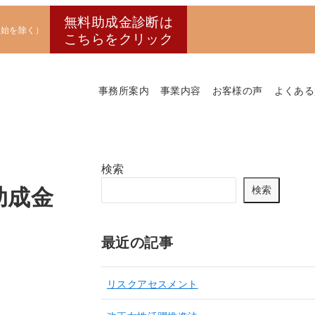
無料助成金診断は
末年始を除く）
こちらをクリック
事務所案内
事業内容
お客様の声
よくある
検索
助成金
検索
最近の記事
リスクアセスメント