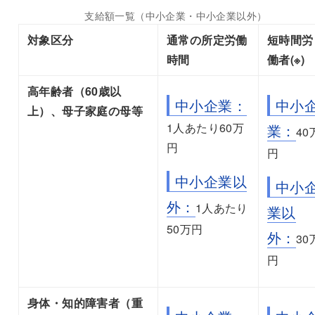
支給額一覧（中小企業・中小企業以外）
対象区分
通常の所定労働
短時間労
時間
働者(※)
高年齢者（60歳以
中小企業：
中小
上）、母子家庭の母等
1人あたり60万
業：
40
円
円
中小企業以
中小
外：
1人あたり
業以
50万円
外：
30
円
身体・知的障害者（重