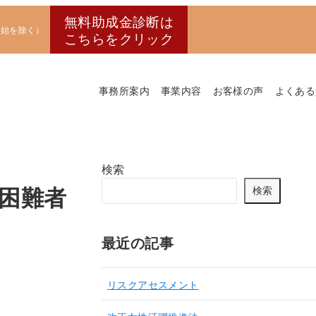
無料助成金診断は
末年始を除く）
こちらをクリック
事務所案内
事業内容
お客様の声
よくある
検索
職困難者
検索
最近の記事
リスクアセスメント