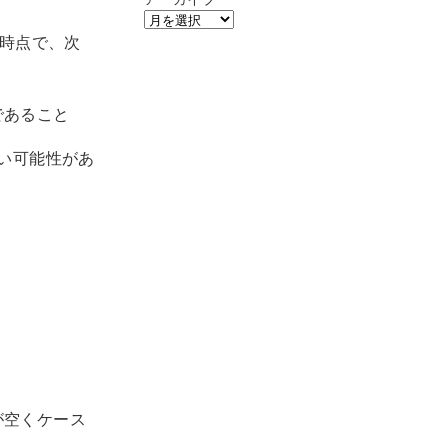
の時点で、次
であること
い可能性があ
。
が空くケース